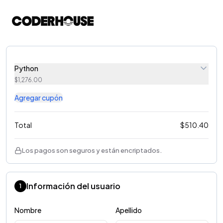
Python
$
1,276.00
Agregar cupón
Total
$
510.40
Los pagos son seguros y están encriptados.
Información del usuario
1
Nombre
Apellido