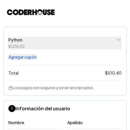
Python
$
1,276.00
Agregar cupón
Total
$
510.40
Los pagos son seguros y están encriptados.
Información del usuario
1
Nombre
Apellido