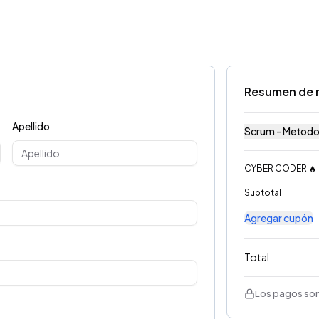
Resumen de 
Apellido
Scrum - Metodol
CYBER CODER 🔥
Subtotal
Agregar cupón
Total
Los pagos son