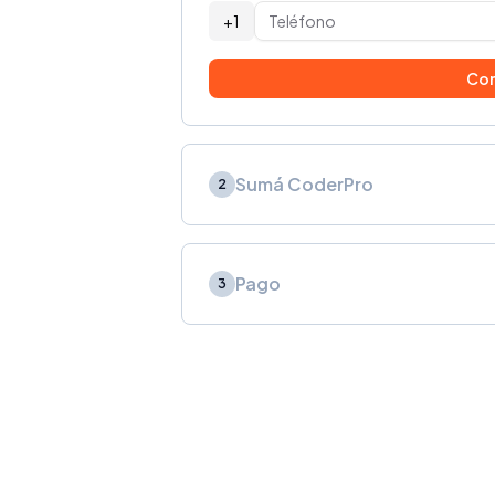
+1
Con
Sumá CoderPro
2
Pago
3