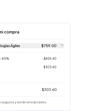
mi compra
ogías Ágiles
$
759.00
 - 60%
-
$
455.40
$
303.60
$
303.60
 seguros y están encriptados.