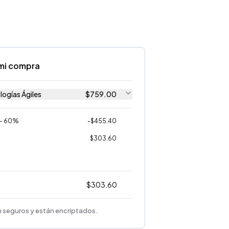
mi compra
ogías Ágiles
$
759.00
 - 60%
-
$
455.40
$
303.60
$
303.60
 seguros y están encriptados.