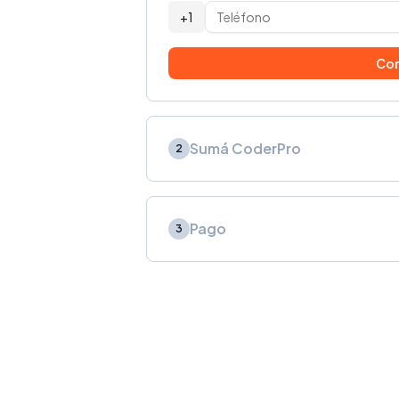
+1
Con
Sumá CoderPro
2
Pago
3