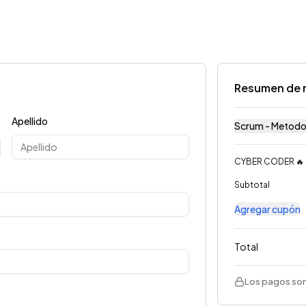
Resumen de 
Apellido
Scrum - Metodol
CYBER CODER 🔥
Subtotal
Agregar cupón
Total
Los pagos son