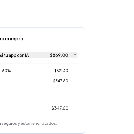
mi compra
á tu app con IA
$
869.00
 - 60%
-
$
521.40
$
347.60
$
347.60
 seguros y están encriptados.