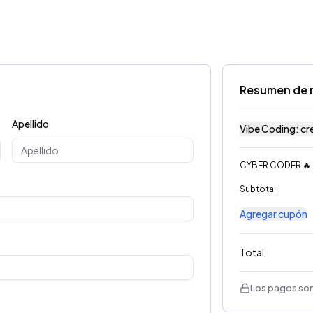
Resumen de 
Apellido
Vibe Coding: cre
CYBER CODER 🔥
Subtotal
Agregar cupón
Total
Los pagos son