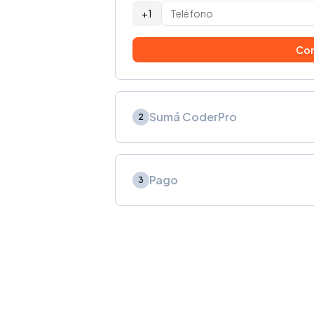
+1
Con
Sumá CoderPro
2
Pago
3