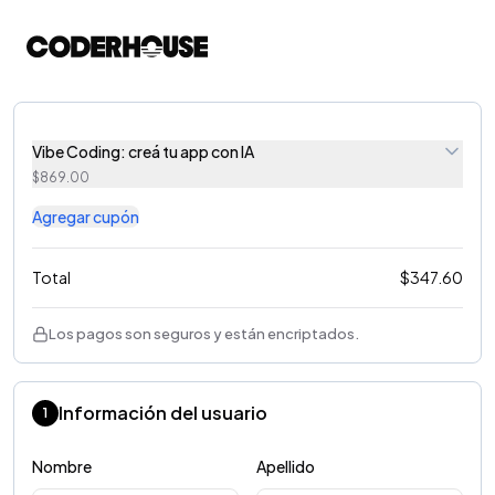
Vibe Coding: creá tu app con IA
$
869.00
Agregar cupón
Total
$
347.60
Los pagos son seguros y están encriptados.
Información del usuario
1
Nombre
Apellido