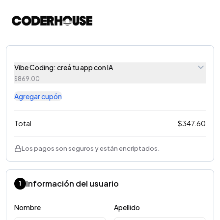
Vibe Coding: creá tu app con IA
$
869.00
Agregar cupón
Total
$
347.60
Los pagos son seguros y están encriptados.
Información del usuario
1
Nombre
Apellido