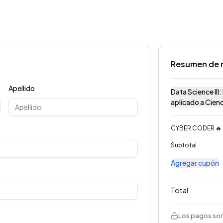
Resumen de 
Apellido
Data Science III
aplicado a Cien
CYBER CODER 🔥
Subtotal
Agregar cupón
Total
Los pagos son