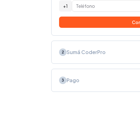
+1
Con
Sumá CoderPro
2
Pago
3