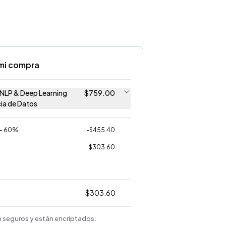
mi compra
: NLP & Deep Learning
$
759.00
cia de Datos
 - 60%
-
$
455.40
$
303.60
$
303.60
 seguros y están encriptados.