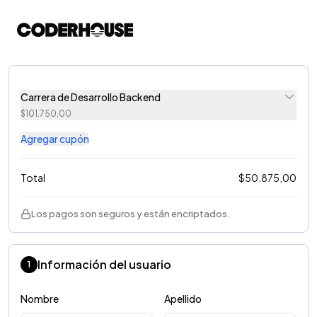
Carrera de Desarrollo Backend
$
101.750,00
Agregar cupón
Total
$
50.875,00
Los pagos son seguros y están encriptados.
Información del usuario
1
Nombre
Apellido