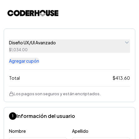
Diseño UX/UI Avanzado
$
1,034.00
Agregar cupón
Total
$
413.60
Los pagos son seguros y están encriptados.
Información del usuario
1
Nombre
Apellido