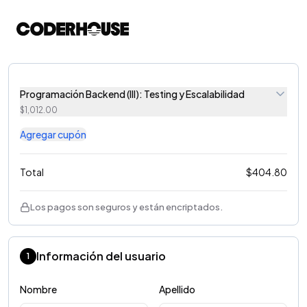
Programación Backend (III): Testing y Escalabilidad
$
1,012.00
Agregar cupón
Total
$
404.80
Los pagos son seguros y están encriptados.
Información del usuario
1
Nombre
Apellido