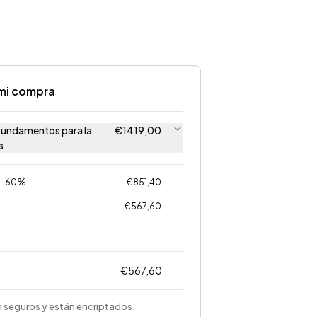
mi compra
 Fundamentos para la
€
1419,00
s
 - 60%
-
€
851,40
€
567,60
€
567,60
 seguros y están encriptados.