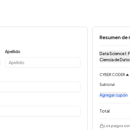
Resumen de 
Apellido
Data Science I:
Ciencia de Dato
CYBER CODER 🔥
Subtotal
Agregar cupón
Total
Los pagos son