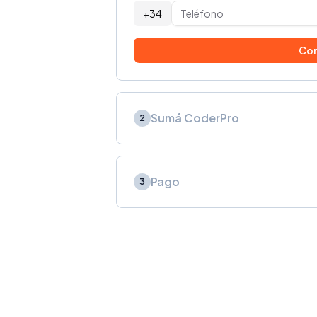
+34
Con
Sumá CoderPro
2
Pago
3