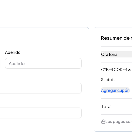
Resumen de 
Apellido
Oratoria
CYBER CODER 🔥
Subtotal
Agregar cupón
Total
Los pagos son