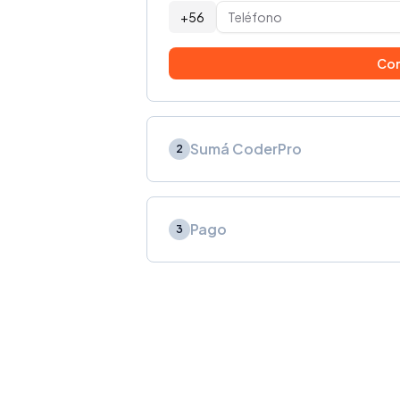
+56
Con
Sumá CoderPro
2
Pago
3