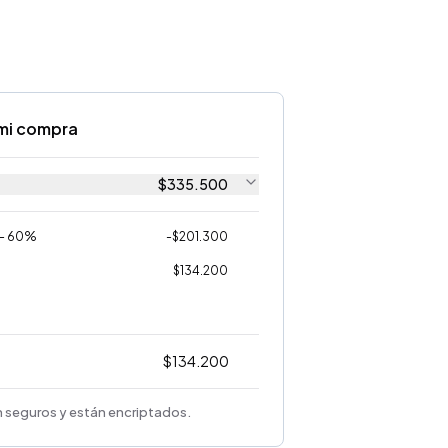
mi compra
$
335.500
 - 60%
-
$
201.300
$
134.200
$
134.200
 seguros y están encriptados.