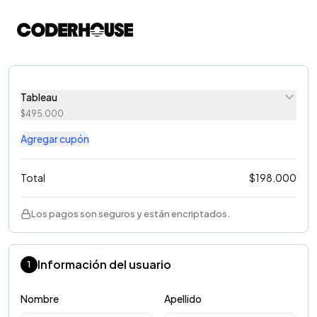
Tableau
$
495.000
Agregar cupón
Total
$
198.000
Los pagos son seguros y están encriptados.
Información del usuario
1
Nombre
Apellido