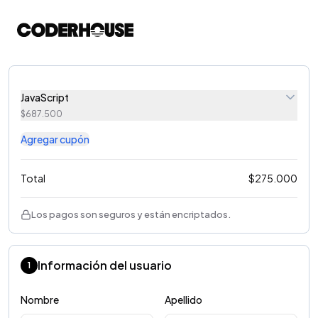
JavaScript
$
687.500
Agregar cupón
Total
$
275.000
Los pagos son seguros y están encriptados.
Información del usuario
1
Nombre
Apellido