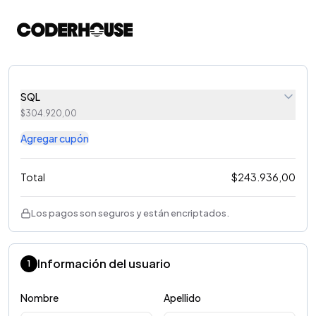
SQL
$
304.920,00
Agregar cupón
Total
$
243.936,00
Los pagos son seguros y están encriptados.
Información del usuario
1
Nombre
Apellido