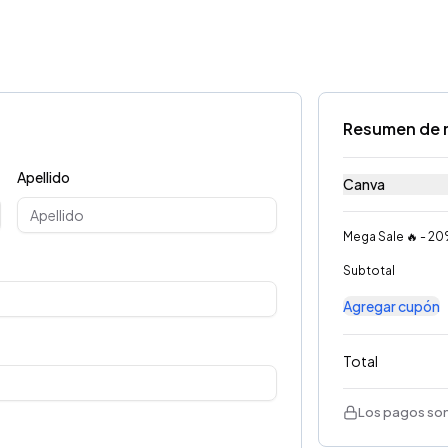
Resumen de 
Apellido
Canva
Mega Sale 🔥 - 2
Subtotal
Agregar cupón
Total
Los pagos son