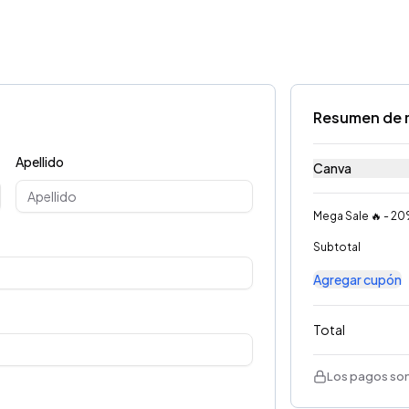
Resumen de 
Apellido
Canva
Mega Sale 🔥 - 2
Subtotal
Agregar cupón
Total
Los pagos son