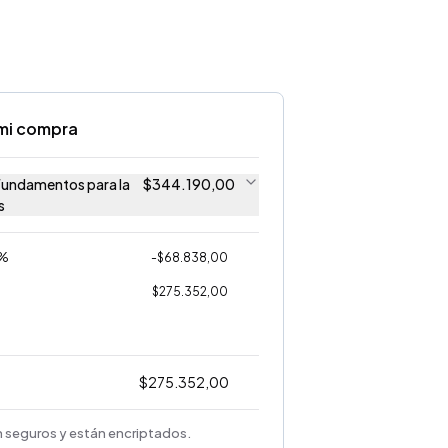
mi compra
 Fundamentos para la
$
344.190,00
s
0%
-
$
68.838,00
$
275.352,00
$
275.352,00
 seguros y están encriptados.