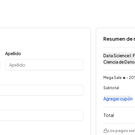
Resumen de 
Apellido
Data Science I:
Ciencia de Dato
Mega Sale 🔥 - 2
Subtotal
Agregar cupón
Total
Los pagos son