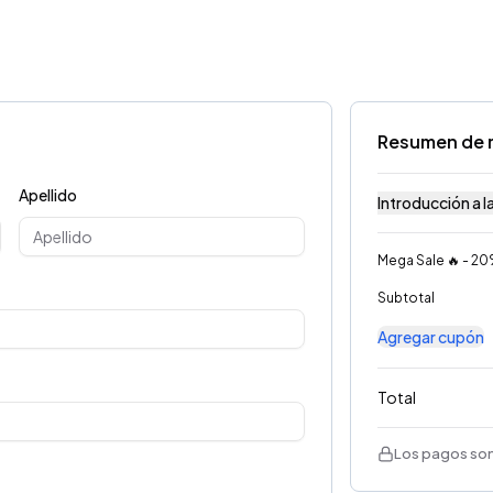
Resumen de 
Apellido
Introducción a la 
Mega Sale 🔥 - 2
Subtotal
Agregar cupón
Total
Los pagos son