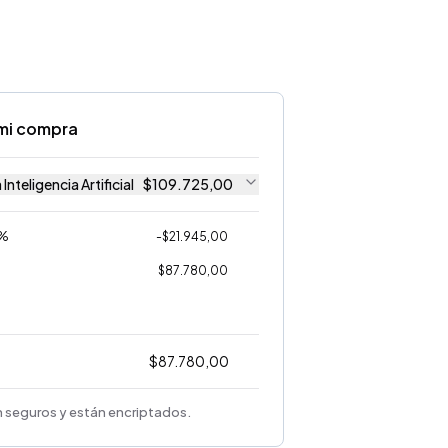
mi compra
Inteligencia Artificial
$
109.725,00
0%
-
$
21.945,00
$
87.780,00
$
87.780,00
 seguros y están encriptados.