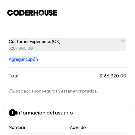
Customer Experience (CX)
$
207.900,00
Agregar cupón
Total
$
166.320,00
Los pagos son seguros y están encriptados.
Información del usuario
1
Nombre
Apellido